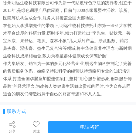
徐州明远生物科技有限公司作为新一代贴敷绿色疗法的践行者,创立于
2013年,是绿色调理产品供应商，目前与8000余家母婴生活馆、诊所、
医院等机构达成合作,服务人群覆盖全国大部地区。
在创始人李洪增先生的带领下,明远生物科技依托山东第一医科大学技
术平台雄厚的科研力量,历时多年,倾力打造推出“李先生、贴状元、善
宝沐康、果舒达、筱贝、森林小象”几大系列产品。涉及贴敷、药浴、
鼻炎膏、湿疹膏、益生元复合液等领域,将中华健康养生理念与新时期
生物科技成果相融合,致力为婴童群体健康成长保驾护航!
作为集研发、销售为一体的多元化经营企业,明远生物科技制定了完善
的售后服务体系，始终坚持以科学的经营扶持策略和专业的知识培训
体系,打造全国孕婴童加盟连锁项目,坚持“用心服务塑形象,创新服务铸
品牌”的经营理念,为改善人类健康生活做出贡献的同时,也为众多志同
道合的朋友们缔造出属于自己的财富奇迹和不凡人生。
联系方式
电话咨询
分享
关注