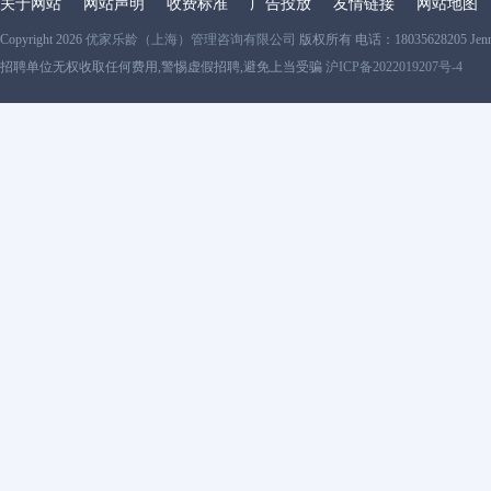
关于网站
网站声明
收费标准
广告投放
友情链接
网站地图
Copyright 2026
优家乐龄（上海）管理咨询有限公司
版权所有 电话：18035628205 Jen
招聘单位无权收取任何费用,警惕虚假招聘,避免上当受骗
沪ICP备2022019207号-4