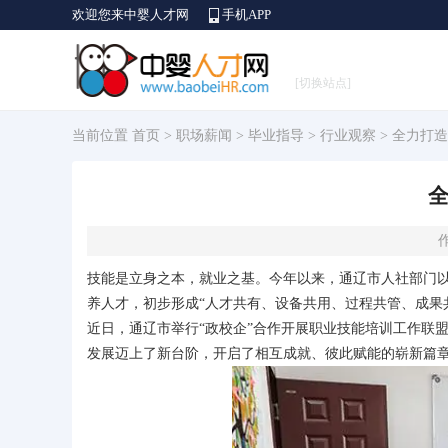
欢迎您来中婴人才网
手机APP
[切换站点]
当前位置
首页
>
职场薪闻
>
毕业指导
>
行业观察
> 全力打
全
作
技能是立身之本，就业之基。今年以来，通辽市人社部门以
养人才，初步形成“人才共有、设备共用、过程共管、成果
近日，通辽市举行“政校企”合作开展职业技能培训工作联
发展迈上了新台阶，开启了相互成就、彼此赋能的崭新篇