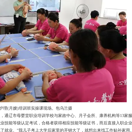
护理(月嫂)培训班实操课现场。包乌兰摄
入，通辽市母婴堂职业培训学校与家政中心、月子会所、康养机构等13家
职业技能等级认定考试，合格者获得相应技能等级证书，而后直接入职企
现了就业。“我儿子考上大学后家里的开销大了，就想出来找工作贴补家用。