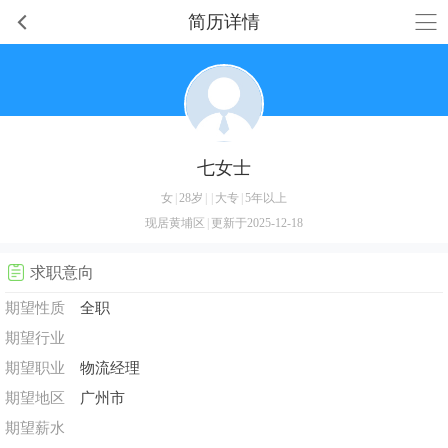
简历详情
七女士
女
|
28岁
|
|
大专
|
5年以上
现居黄埔区
|
更新于2025-12-18
求职意向
期望性质
全职
期望行业
期望职业
物流经理
期望地区
广州市
期望薪水