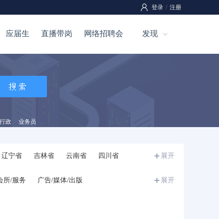
登录
/
注册
应届生
直播带岗
网络招聘会
发现
行政
业务员
辽宁省
吉林省
云南省
四川省
展开
宁夏
甘肃省
青海省
新疆
西藏
会所/服务
广告/媒体/出版
展开