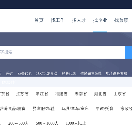
首页
找工作
招人才
找企业
找兼职
管
采购
业务代表
活动策划专员
销售代表
省区销售经理
电子商务客服
数据分析
广东省
江苏省
浙江省
福建省
湖南省
湖北省
山东省
陕西省
海南省
河南省
山西省
内蒙古
广西
贵州省
/营养食品/辅食
婴童服饰/鞋
玩具/童车/童床
早教/托育
家政/
他
人
200～500人
500～1000人
1000人以上