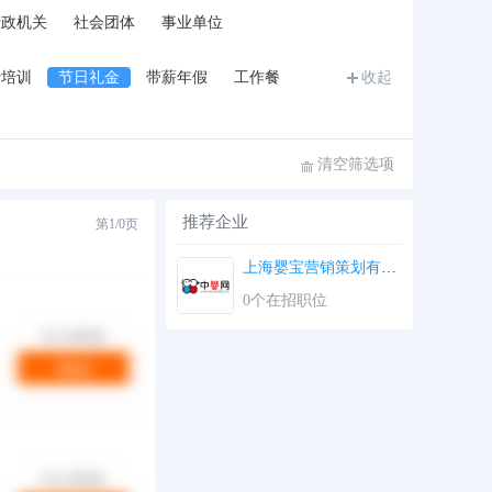
行政机关
社会团体
事业单位
费培训
节日礼金
带薪年假
工作餐
收起
清空筛选项
推荐企业
第
1/0
页
上海婴宝营销策划有限...
第
1/0
页
0个在招职位