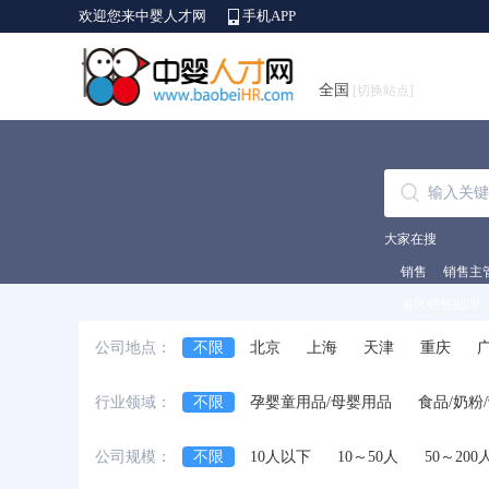
欢迎您来中婴人才网
手机APP
全国
[切换站点]
大家在搜
销售
销售主
省区销售助理
公司地点：
不限
北京
上海
天津
重庆
安徽省
江西省
黑龙江省
河北省
行业领域：
不限
孕婴童用品/母婴用品
食品/奶粉
台湾省
香港
澳门
国外
信息技术/互联网/计算机
咨询/培训
其
公司规模：
不限
10人以下
10～50人
50～200