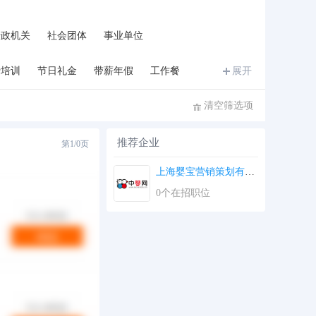
行政机关
社会团体
事业单位
费培训
节日礼金
带薪年假
工作餐
展开
清空筛选项
推荐企业
第
1/0
页
上海婴宝营销策划有限...
第
1/0
页
0个在招职位