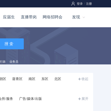
登录
/
注册
应届生
直播带岗
网络招聘会
发现
行政
业务员
朗区
葵青区
南区
东区
北区
收起
会所/服务
广告/媒体/出版
展开