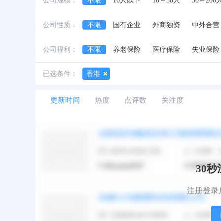
公司规模：
不限
10人以下
10～50人
50～200
公司性质：
不限
国有企业
外商独资
中外合营
公司福利：
不限
养老保险
医疗保险
失业保险
公费旅游
8小时工作制
生日礼金
已选条件：
香港
更新时间
热度
点评数
关注度
30
注册登录