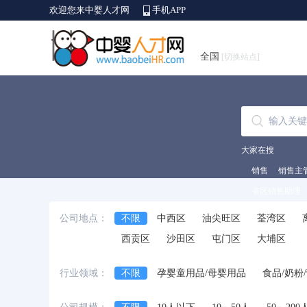
欢迎您来中婴人才网
手机APP
全国
[切换站点]
大家在搜
销售
销售主
省区销售助理
公司地点：
不限
中西区
油尖旺区
荃湾区
西贡区
沙田区
屯门区
大埔区
行业领域：
不限
孕婴童用品/母婴用品
食品/奶粉
信息技术/互联网/计算机
咨询/培训
其