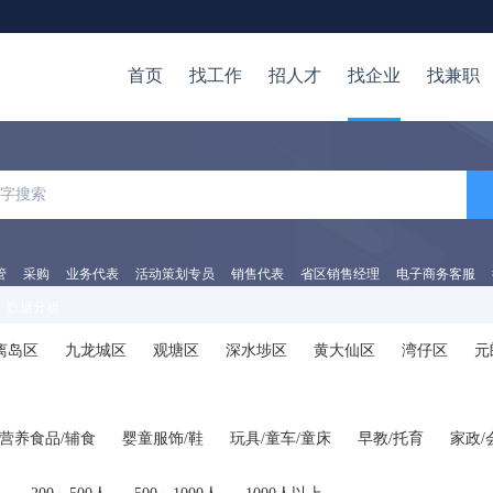
首页
找工作
招人才
找企业
找兼职
管
采购
业务代表
活动策划专员
销售代表
省区销售经理
电子商务客服
数据分析
离岛区
九龙城区
观塘区
深水埗区
黄大仙区
湾仔区
元
/营养食品/辅食
婴童服饰/鞋
玩具/童车/童床
早教/托育
家政/
他